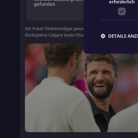
erforderlich
gefunden
Der Pokal-Titelverteidiger gewann die Partie am Ende mit 4:
Rückspiel in Calgary beste Chancen auf den Halbfinal-Einzu
DETAILS ANZ
Unbed
Unbedingt erforderli
Kontoverwaltung. Oh
Name
fanat_access_token
fanat_show_app_b