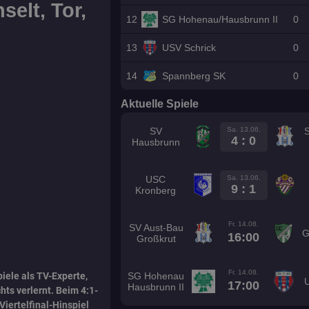
elt, Tor,
12
SG Hohenau/Hausbrunn II
0
13
USV Schrick
0
14
Spannberg SK
0
Aktuelle Spiele
Sa. 13.06.
SV
4 : 0
Hausbrunn
Sa. 13.06.
USC
9 : 1
Kronberg
Fr. 14.08.
SV Aust-Bau
G
16:00
Großkrut
Fr. 14.08.
iele als TV-Experte,
SG Hohenau
17:00
Hausbrunn II
hts verlernt. Beim 4:1-
iertelfinal-Hinspiel