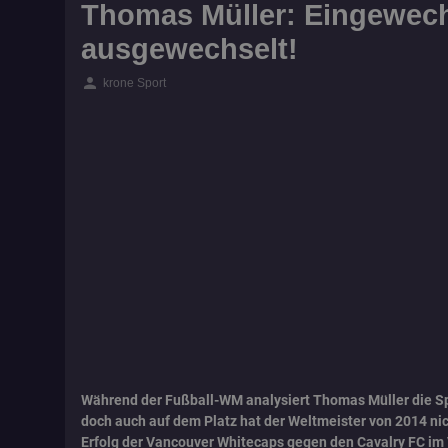
Thomas Müller: Eingewechs
ausgewechselt!
person
krone Sport
Während der Fußball-WM analysiert Thomas Müller die Sp
doch auch auf dem Platz hat der Weltmeister von 2014 nic
Erfolg der Vancouver Whitecaps gegen den Cavalry FC im V