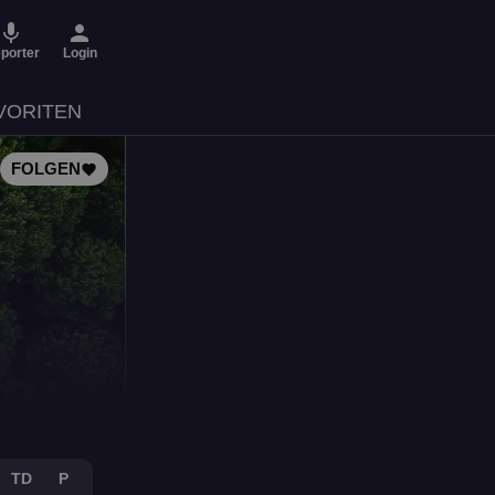
micro
person
porter
Login
VORITEN
FOLGEN
favorite
TD
P