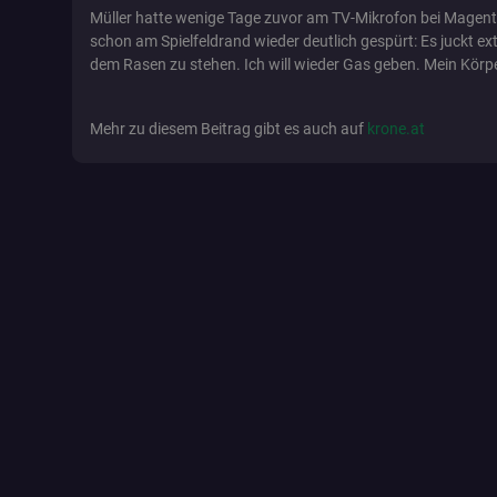
Müller hatte wenige Tage zuvor am TV-Mikrofon bei Magent
fanat_bettinggame
schon am Spielfeldrand wieder deutlich gespürt: Es juckt ex
dem Rasen zu stehen. Ich will wieder Gas geben. Mein Körper
io
Mehr zu diesem Beitrag gibt es auch auf
krone.at
pid_signature
SERVERID
__cf_bm