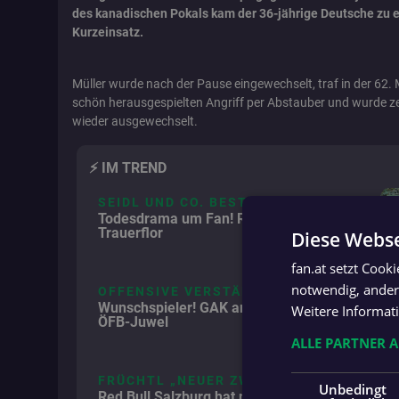
des kanadischen Pokals kam der 36-jährige Deutsche zu 
Kurzeinsatz.
Müller wurde nach der Pause eingewechselt, traf in der 62.
schön herausgespielten Angriff per Abstauber und wurde z
wieder ausgewechselt.
⚡️ IM TREND
SEIDL UND CO. BESTÜRZT
Todesdrama um Fan! Rapid spielt im
Trauerflor
Diese Webse
fan.at setzt Cook
notwendig, andere
OFFENSIVE VERSTÄRKUNG
Wunschspieler! GAK angelt sich junges
Weitere Informat
ÖFB-Juwel
ALLE PARTNER 
FRÜCHTL „NEUER ZWEIER“
Unbedingt
Red Bull Salzburg hat neuen Tormann