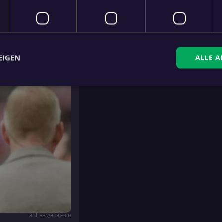
1 (1:1) und hat vor dem
g.
EIGEN
ALLE A
ingt erforderlich
Performance
Targeting
Funktionalität
Unklassifi
che Cookies ermöglichen wesentliche Kernfunktionen der Website wie die Benutzeran
ne die unbedingt erforderlichen Cookies kann die Website nicht ordnungsgemäß ver
Anbieter
/
Domäne
.fan.at
anner
.fan.at
Bild: EPA/BOB FRID