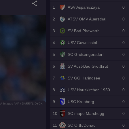
share
1
ASV Asparn/Zaya
0
2
ATSV OMV Auersthal
0
3
SV Bad Pirawarth
0
4
USV Gaweinstal
0
5
SC Großengersdorf
0
6
SV Aust-Bau Großkrut
0
7
SV GG Haringsee
0
8
USV Hauskirchen 1950
0
9
USC Kronberg
0
APA-Images / AP / DARRYL DYCK
10
SC mapo Marchegg
0
11
SC Orth/Donau
0