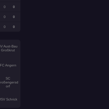
0
0
0
0
0
0
SV Aust-Bau
Großkrut
FC Angern
SC
roßengersd
orf
USV Schrick